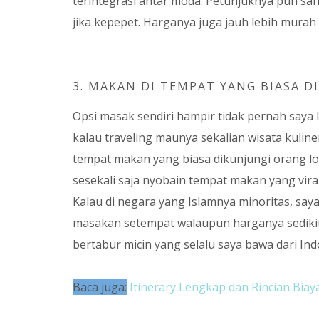
terintegrasi antar moda. Petunjuknya pun san
jika kepepet. Harganya juga jauh lebih murah 
3. MAKAN DI TEMPAT YANG BIASA D
Opsi masak sendiri hampir tidak pernah saya 
kalau traveling maunya sekalian wisata kuline
tempat makan yang biasa dikunjungi orang lok
sesekali saja nyobain tempat makan yang viral
Kalau di negara yang Islamnya minoritas, sa
masakan setempat walaupun harganya sedikit 
bertabur micin yang selalu saya bawa dari Ind
Baca juga:
Itinerary Lengkap dan Rincian Biaya