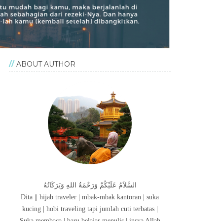
ABOUT AUTHOR
السَّلاَمُ عَلَيْكُمْ وَرَحْمَةُ اللهِ وَبَرَكَاتُهُ
Dita || hijab traveler | mbak-mbak kantoran | suka
kucing | hobi traveling tapi jumlah cuti terbatas |
Suka membaca | baru belajar menulis | insya Allah