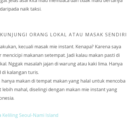
gat jelas asal kita mau membaca dan tidak malu bertanya
daripada naik taksi.
IKUNJUNGI ORANG LOKAL ATAU MASAK SENDIRI
lakukan, kecuali masak mie instant. Kenapa? Karena saya
r mencicipi makanan setempat. Jadi kalau makan pasti di
al. Nggak masalah jajan di warung atau kaki lima. Hanya
 di kalangan turis.
ya hanya makan di tempat makan yang halal untuk mencoba
lebih mahal, diselingi dengan makan mie instant yang
onesia.
 Keliling Seoul-Nami Island