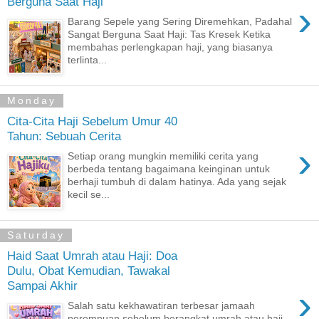
Berguna Saat Haji
›
Barang Sepele yang Sering Diremehkan, Padahal
Sangat Berguna Saat Haji: Tas Kresek Ketika
membahas perlengkapan haji, yang biasanya
terlinta...
Monday
Cita-Cita Haji Sebelum Umur 40
Tahun: Sebuah Cerita
›
Setiap orang mungkin memiliki cerita yang
berbeda tentang bagaimana keinginan untuk
berhaji tumbuh di dalam hatinya. Ada yang sejak
kecil se...
Saturday
Haid Saat Umrah atau Haji: Doa
Dulu, Obat Kemudian, Tawakal
Sampai Akhir
›
Salah satu kekhawatiran terbesar jamaah
perempuan sebelum berangkat umrah atau haji