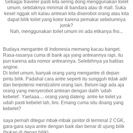
Sebagai traveler pasti kita sering dong menggunakan toilet
umum, setidaknya minimal di bandara atau di mall. Suka
kesel nggak sih kalau antrean kita diserobot orang atau kita
dapat bilik toilet yang kotor karena pemakai sebelumnya
jorok?
Nah, menggunakan toilet umum ini ada etikanya lho...
Budaya mengantre di Indonesia memang kacau banget.
Rasa-rasanya cuma di bank aja yang antreannya rapi, itu
pun karena ada nomor antreannya. Selebihnya ya bablas
angine.
Di toilet umum, banyak orang yang mengantre di depan
pintu bilik. Padahal cara antre seperti itu sungguh tidak adil
dan berpotensi mendzalimi orang lain. Belum lagi ada aja
orang yang menyerobot antrean dengan dalih 'udah
kebelet'. Yaelaaa.... orang yang dateng antre ke toilet ya
udah pasti kebelet lah, bro. Emang cuma situ doang yang
kebelet?
saya pernah ditegur mbak-mbak janitor di terminal 2 CGK,
gara-gara saya antre dengan baik dan benar di ujung bilik
(bukan di depan bilik).