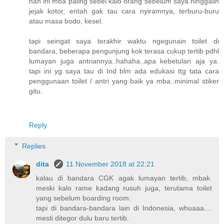
nah ini mba paling sebel kalo orang sebelum saya ninggalin
jejak kotor, entah gak tau cara nyiramnya, terburu-buru
atau masa bodo, kesel.
tapi seingat saya terakhir waktu ngegunain toilet di
bandara, beberapa pengunjung kok terasa cukup tertib pdhl
lumayan juga antriannya..hahaha..apa kebetulan aja ya.
tapi ini yg saya tau di Ind blm ada edukasi ttg tata cara
penggunaan toilet / antri yang baik ya mba..minimal stiker
gitu.
Reply
Replies
dita
11 November 2018 at 22:21
kalau di bandara CGK agak lumayan tertib, mbak.
meski kalo rame kadang rusuh juga, terutama toilet
yang sebelum boarding room.
tapi di bandara-bandara lain di Indonesia, whuaaa....
mesti ditegor dulu baru tertib.