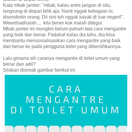
Kata mbak janitor: "mbak, kalau antre jangan di situ,
langsung di depan bilik aja. Nanti nggak kebagian lo,
diserobotin orang. Dii sini tuh nggak kayak di luar negeri!".
Weeelhadhalah.... kita bener kok malah ditegur.
Mbak janitor ini mungkin belum paham tata cara mengantre
yang baik dan benar. Padahal kalau dia tahu, dia bisa
membantu mensosialisasikan cara mengantre yang baik
dan benar ke pada pengguna toilet yang dibersihkannya.
Lalu gimana sih caranya mengantre di toilet umum yang
benar dan adil?
Silakan disimak gambar berikut ini: