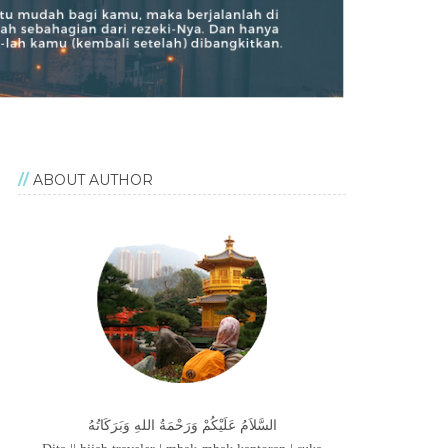
ABOUT AUTHOR
السَّلاَمُ عَلَيْكُمْ وَرَحْمَةُ اللهِ وَبَرَكَاتُهُ