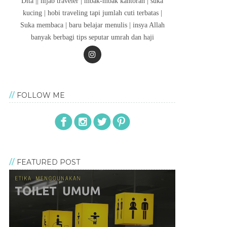
Dita || hijab traveler | mbak-mbak kantoran | suka
kucing | hobi traveling tapi jumlah cuti terbatas |
Suka membaca | baru belajar menulis | insya Allah
banyak berbagi tips seputar umrah dan haji
FOLLOW ME
FEATURED POST