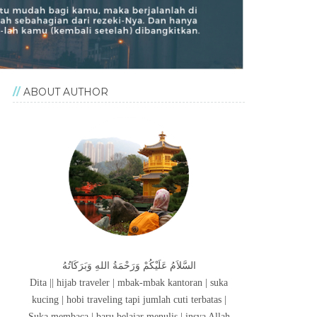
ABOUT AUTHOR
السَّلاَمُ عَلَيْكُمْ وَرَحْمَةُ اللهِ وَبَرَكَاتُهُ
Dita || hijab traveler | mbak-mbak kantoran | suka
kucing | hobi traveling tapi jumlah cuti terbatas |
Suka membaca | baru belajar menulis | insya Allah