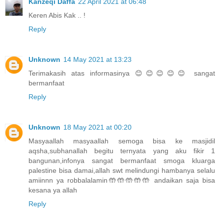
Kanzeqi Daffa
22 April 2021 at 06:48
Keren Abis Kak .. !
Reply
Unknown
14 May 2021 at 13:23
Terimakasih atas informasinya 😊😊😊😊😊 sangat
bermanfaat
Reply
Unknown
18 May 2021 at 00:20
Masyaallah masyaallah semoga bisa ke masjidil
aqsha,subhanallah begitu ternyata yang aku fikir 1
bangunan,infonya sangat bermanfaat smoga kluarga
palestine bisa damai,allah swt melindungi hambanya selalu
amiinnn ya robbalalamin🤲🤲🤲🤲🤲 andaikan saja bisa
kesana ya allah
Reply