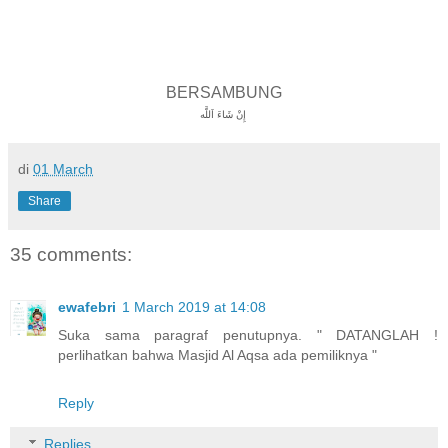
BERSAMBUNG
إِنْ شَاءَ اَللَّه
di
01 March
Share
35 comments:
ewafebri
1 March 2019 at 14:08
Suka sama paragraf penutupnya. " DATANGLAH !
perlihatkan bahwa Masjid Al Aqsa ada pemiliknya "
Reply
Replies