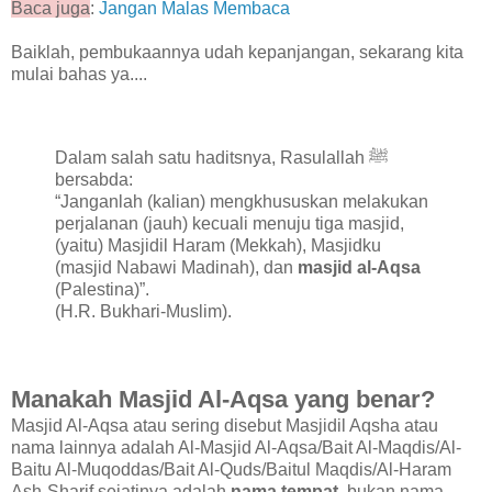
Baca juga
:
Jangan Malas Membaca
Baiklah, pembukaannya udah kepanjangan, sekarang kita
mulai bahas ya....
Dalam salah satu haditsnya, Rasulallah ﷺ
bersabda:
“Janganlah (kalian) mengkhususkan melakukan
perjalanan (jauh) kecuali menuju tiga masjid,
(yaitu) Masjidil Haram (Mekkah), Masjidku
(masjid Nabawi Madinah), dan
masjid al-Aqsa
(Palestina)”.
(H.R. Bukhari-Muslim).
Manakah Masjid Al-Aqsa yang benar?
Masjid Al-Aqsa atau sering disebut Masjidil Aqsha atau
nama lainnya adalah Al-Masjid Al-Aqsa/Bait Al-Maqdis/Al-
Baitu Al-Muqoddas/Bait Al-Quds/Baitul Maqdis/Al-Haram
Ash-Sharif sejatinya adalah
nama tempat
, bukan nama