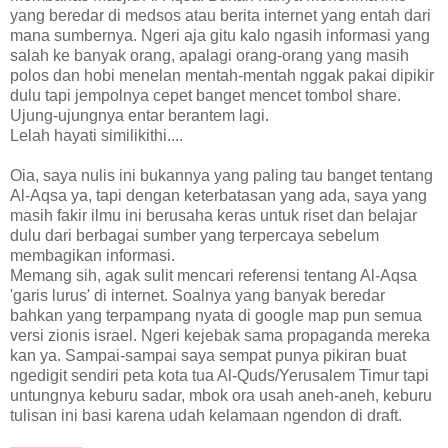
yang beredar di medsos atau berita internet yang entah dari
mana sumbernya. Ngeri aja gitu kalo ngasih informasi yang
salah ke banyak orang, apalagi orang-orang yang masih
polos dan hobi menelan mentah-mentah nggak pakai dipikir
dulu tapi jempolnya cepet banget mencet tombol share.
Ujung-ujungnya entar berantem lagi.
Lelah hayati similikithi....
Oia, saya nulis ini bukannya yang paling tau banget tentang
Al-Aqsa ya, tapi dengan keterbatasan yang ada, saya yang
masih fakir ilmu ini berusaha keras untuk riset dan belajar
dulu dari berbagai sumber yang terpercaya sebelum
membagikan informasi.
Memang sih, agak sulit mencari referensi tentang Al-Aqsa
'garis lurus' di internet.
Soalnya yang banyak beredar
bahkan yang terpampang nyata di google map pun semua
versi zionis israel. Ngeri kejebak sama propaganda mereka
kan ya. Sampai-sampai saya sempat punya pikiran buat
ngedigit sendiri peta kota tua Al-Quds/Yerusalem Timur tapi
untungnya keburu sadar, mbok ora usah aneh-aneh, keburu
tulisan ini basi karena udah kelamaan ngendon di draft.