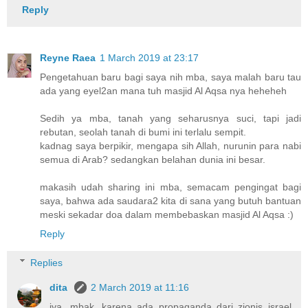
Reply
Reyne Raea
1 March 2019 at 23:17
Pengetahuan baru bagi saya nih mba, saya malah baru tau
ada yang eyel2an mana tuh masjid Al Aqsa nya heheheh
Sedih ya mba, tanah yang seharusnya suci, tapi jadi
rebutan, seolah tanah di bumi ini terlalu sempit.
kadnag saya berpikir, mengapa sih Allah, nurunin para nabi
semua di Arab? sedangkan belahan dunia ini besar.
makasih udah sharing ini mba, semacam pengingat bagi
saya, bahwa ada saudara2 kita di sana yang butuh bantuan
meski sekadar doa dalam membebaskan masjid Al Aqsa :)
Reply
Replies
dita
2 March 2019 at 11:16
iya, mbak. karena ada propaganda dari zionis israel