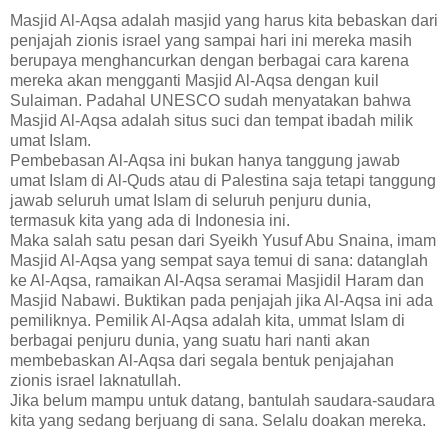
Masjid Al-Aqsa adalah masjid yang harus kita bebaskan dari
penjajah zionis israel yang sampai hari ini mereka masih
berupaya menghancurkan dengan berbagai cara karena
mereka akan mengganti Masjid Al-Aqsa dengan kuil
Sulaiman. Padahal UNESCO sudah menyatakan bahwa
Masjid Al-Aqsa adalah situs suci dan tempat ibadah milik
umat Islam.
Pembebasan Al-Aqsa ini bukan hanya tanggung jawab
umat Islam di Al-Quds atau di Palestina saja tetapi tanggung
jawab seluruh umat Islam di seluruh penjuru dunia,
termasuk kita yang ada di Indonesia ini.
Maka salah satu pesan dari
Syeikh Yusuf Abu Snaina,
imam
Masjid Al-Aqsa yang sempat saya temui di sana: datanglah
ke Al-Aqsa, ramaikan Al-Aqsa seramai Masjidil Haram dan
Masjid Nabawi. Buktikan pada penjajah jika Al-Aqsa ini ada
pemiliknya. Pemilik Al-Aqsa adalah kita, ummat Islam di
berbagai penjuru dunia, yang suatu hari nanti akan
membebaskan Al-Aqsa dari segala bentuk penjajahan
zionis israel laknatullah.
Jika belum mampu untuk datang, bantulah saudara-saudara
kita yang sedang berjuang di sana. Selalu doakan mereka.