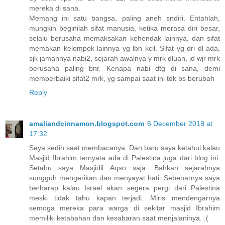
mereka di sana.
Memang ini satu bangsa, paling aneh sndiri. Entahlah,
mungkin beginilah sifat manusia, ketika merasa diri besar,
selalu berusaha memaksakan kehendak lainnya, dan sifat
memakan kelompok lainnya yg lbh kcil. Sifat yg dri dl ada,
sjk jamannya nabi2, sejarah awalnya y mrk dluan, jd wjr mrk
berusaha paling bnr. Kenapa nabi dtg di sana, demi
memperbaiki sifat2 mrk, yg sampai saat ini tdk bs berubah
Reply
amaliandcinnamon.blogspot.com
6 December 2018 at
17:32
Saya sedih saat membacanya. Dan baru saya ketahui kalau
Masjid Ibrahim ternyata ada di Palestina juga dari blog ini.
Setahu saya Masjidil Aqso saja. Bahkan sejarahnya
sungguh mengerikan dan menyayat hati. Sebenarnya saya
berharap kalau Israel akan segera pergi dari Palestina
meski tidak tahu kapan terjadi. Miris mendengarnya
semoga mereka para warga di sekitar masjid Ibrahim
memiliki ketabahan dan kesabaran saat menjalaninya. :(