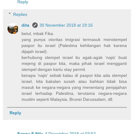
Reply
Replies
dita
30 November 2018 at 19:16
betul, mbak Fika.
yang punya otoritas imigrasi termasuk menstempel
paspor itu israel (Palestina kehilangan hak karena
dijajah israel).
berhubung stempel israel itu agak-agak 'najis' buat
mejeng di paspor kita, maka pihak israel mengganti
stempel dengan kartu stay permit.
kenapa 'najis' sebab kalau di paspor kita ada stempel
israel, kita bakalan susah atau bahkan tidak bisa
masuk ke negara-negara yang menentang penjajahan
israel terhadap Palestina, terutama negara-negara
muslim seperti Malaysia, Brunei Darussalam, dll.
Reply
Fanny F Nila
4 December 2018 at 03:52