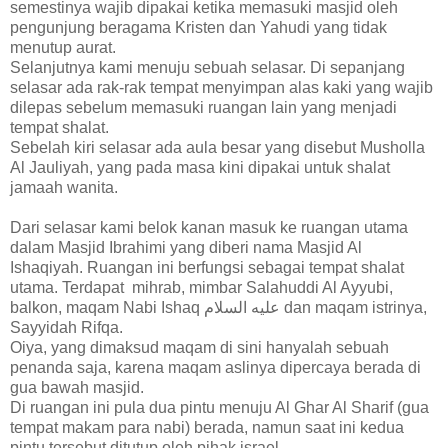
semestinya
wajib
dipakai ketika memasuki masjid oleh
pengunjung beragama Kristen dan Yahudi yang tidak
menutup aurat.
Selanjutnya kami menuju sebuah selasar.
Di sepanjang
selasar ada rak-rak tempat menyimpan alas kaki yang wajib
dilepas sebelum memasuki ruangan lain yang menjadi
tempat shalat.
Sebelah kiri selasar ada aula besar yang disebut Musholla
Al Jauliyah, yang pada masa kini dipakai untuk shalat
jamaah wanita.
Dari selasar kami belok kanan masuk ke ruangan utama
dalam Masjid Ibrahimi yang diberi nama Masjid Al
Ishaqiyah. Ruangan ini berfungsi sebagai tempat shalat
utama. Terdapat mihrab, mimbar Salahuddi Al Ayyubi,
balkon, maqam Nabi Ishaq
عليه السلام
dan maqam istrinya,
Sayyidah Rifqa
.
Oiya, yang dimaksud maqam di sini hanyalah sebuah
penanda saja, karena maqam aslinya dipercaya berada di
gua bawah masjid.
Di ruangan ini pula dua pintu menuju Al Ghar Al Sharif (gua
tempat makam para nabi) berada, namun saat ini kedua
pintu tersebut ditutup oleh pihak israel.