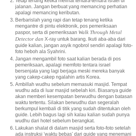
Tetap tenang ketika melihat tentara-tentara israel di
jalanan. Jangan berbuat yang memancing perhatian
apalagi memancing keributan.
Berbarislah yang rapi dan tetap tenang ketika
mengantre di pintu elektronik, pos pemeriksaan
Walk Through Metal
paspor, serta di pemeriksaan
Detector dan
X-ray untuk barang. Ikuti aba-aba dari
guide kalian, jangan asyik ngobrol sendiri apalagi foto-
foto heboh ala Syahrini.
Jangan mengambil foto saat kalian berada di pos
pemeriksaan, apalagi memfoto tentara israel
bersenjata yang lagi berjaga meski mereka banyak
yang cakep-cakep ngalahin artis Korea.
Ambillah wudhu sebelum memasuki masjid. Tempat
wudhu ada di luar masjid sebelah kiri. Biasanya guide
akan memberi kesempatan berwudhu dengan batasan
waktu tertentu. Silakan berwudhu dan segeralah
berkumpul kembali di titik yang sudah ditentukan oleh
guide. Lebih bagus lagi sih kalau kalian sudah punya
wudhu dari hotel sebelum berangkat.
Lakukan shalat di dalam masjid serta foto-foto setelah
ada instruksi 'waktu bebas' dari guide yang menemani