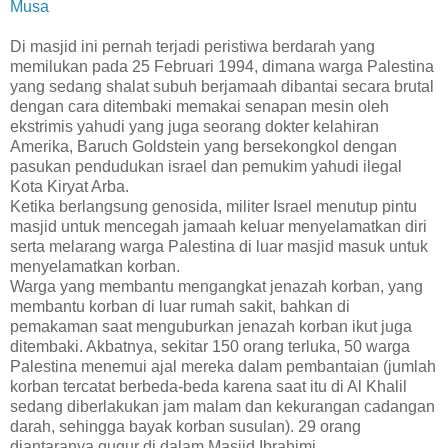
Musa
Di masjid ini pernah terjadi peristiwa berdarah yang
memilukan pada 25 Februari 1994, dimana warga Palestina
yang sedang shalat subuh berjamaah dibantai secara brutal
dengan cara ditembaki memakai senapan mesin oleh
ekstrimis yahudi yang juga seorang dokter kelahiran
Amerika,
Baruch Goldstein yang bersekongkol dengan
pasukan pendudukan israel dan pemukim yahudi ilegal
Kota Kiryat Arba.
Ketika berlangsung genosida, militer Israel menutup pintu
masjid untuk mencegah jamaah keluar menyelamatkan diri
serta melarang warga Palestina di luar masjid masuk untuk
menyelamatkan korban.
Warga yang membantu mengangkat jenazah korban, yang
membantu korban di luar rumah sakit, bahkan di
pemakaman saat menguburkan jenazah korban ikut juga
ditembaki. Akbatnya, sekitar 150 orang terluka, 50 warga
Palestina menemui ajal mereka dalam pembantaian (jumlah
korban tercatat berbeda-beda karena saat itu di Al Khalil
sedang diberlakukan jam malam dan kekurangan cadangan
darah, sehingga bayak korban susulan). 29 orang
diantaranya gugur di dalam Masjid Ibrahimi.