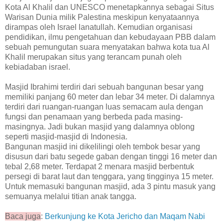
Kota Al Khalil dan UNESCO menetapkannya sebagai Situs
Warisan Dunia milik Palestina meskipun kenyataannya
dirampas oleh Israel lanatullah. Kemudian organisasi
pendidikan, ilmu pengetahuan dan kebudayaan PBB dalam
sebuah pemungutan suara menyatakan bahwa kota tua Al
Khalil merupakan situs yang terancam punah oleh
kebiadaban israel.
Masjid Ibrahimi terdiri dari sebuah bangunan besar yang
memiliki panjang 60 meter dan lebar 34 meter. Di dalamnya
terdiri dari ruangan-ruangan luas semacam aula dengan
fungsi dan penamaan yang berbeda pada masing-
masingnya. Jadi bukan masjid yang dalamnya oblong
seperti masjid-masjid di Indonesia.
Bangunan masjid ini dikelilingi oleh tembok besar yang
disusun dari batu segede gaban dengan tinggi 16 meter dan
tebal 2,68 meter.
Terdapat 2 menara masjid berbentuk
persegi di barat laut dan tenggara, yang tingginya 15 meter.
Untuk memasuki bangunan masjid, a
da 3 pintu masuk yang
semuanya melalui titian anak tangga.
Baca juga
:
Berkunjung ke Kota Jericho dan Maqam Nabi