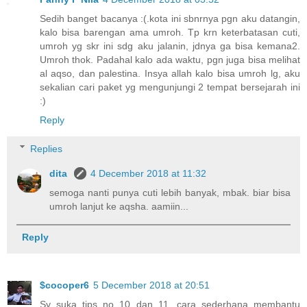
Sedih banget bacanya :(.kota ini sbnrnya pgn aku datangin,
kalo bisa barengan ama umroh. Tp krn keterbatasan cuti,
umroh yg skr ini sdg aku jalanin, jdnya ga bisa kemana2.
Umroh thok. Padahal kalo ada waktu, pgn juga bisa melihat
al aqso, dan palestina. Insya allah kalo bisa umroh lg, aku
sekalian cari paket yg mengunjungi 2 tempat bersejarah ini
:)
Reply
Replies
dita
4 December 2018 at 11:32
semoga nanti punya cuti lebih banyak, mbak. biar bisa
umroh lanjut ke aqsha. aamiin...
Reply
$cocoper6
5 December 2018 at 20:51
Sy suka tips no 10 dan 11, cara sederhana membantu