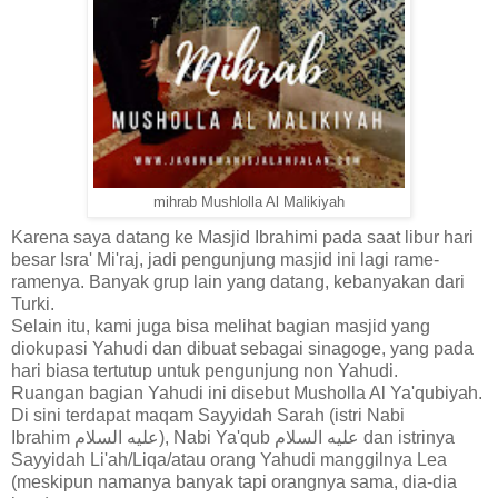
mihrab Mushlolla Al Malikiyah
Karena saya datang ke Masjid Ibrahimi pada saat libur hari
besar Isra' Mi'raj, jadi pengunjung masjid ini lagi rame-
ramenya. Banyak grup lain yang datang, kebanyakan dari
Turki.
Selain itu, kami juga bisa melihat bagian masjid yang
diokupasi Yahudi dan dibuat sebagai sinagoge, yang pada
hari biasa tertutup untuk pengunjung non Yahudi.
Ruangan bagian Yahudi ini disebut Musholla Al Ya'qubiyah.
Di sini terdapat maqam Sayyidah Sarah (istri Nabi
Ibrahim
عليه السلام), Nabi Ya'qub
عليه السلام dan istrinya
Sayyidah Li'ah/Liqa/atau orang Yahudi manggilnya Lea
(meskipun namanya banyak tapi orangnya sama, dia-dia