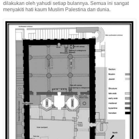
dilakukan oleh yahudi setiap bulannya. Semua ini sangat
menyakiti hati kaum Muslim Palestina dan dunia.