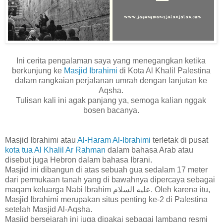
Ini cerita pengalaman saya yang menegangkan ketika
berkunjung ke
Masjid Ibrahimi
di Kota Al Khalil Palestina
dalam rangkaian perjalanan umrah dengan lanjutan ke
Aqsha.
Tulisan kali ini agak panjang ya, semoga kalian nggak
bosen bacanya.
Masjid Ibrahimi atau
Al-Haram Al-Ibrahimi
terletak di pusat
kota tua Al Khalil Ar Rahman
dalam bahasa Arab atau
disebut juga Hebron dalam bahasa Ibrani.
Masjid ini dibangun di atas sebuah gua sedalam 17 meter
dari permukaan tanah yang di bawahnya dipercaya sebagai
maqam keluarga Nabi Ibrahim
عليه السلام. Oleh karena itu,
Masjid Ibrahimi merupakan situs penting ke-2 di Palestina
setelah Masjid Al-Aqsha.
Masjid bersejarah ini juga dipakai sebagai lambang resmi