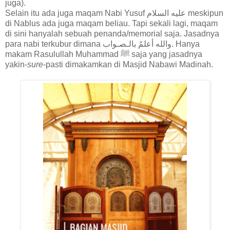
juga).
Selain itu ada juga maqam
Nabi Yusuf
عليه السلام meskipun
di Nablus ada juga maqam beliau. Tapi sekali lagi, maqam
di sini hanyalah sebuah penanda/memorial saja. Jasadnya
para nabi terkubur dimana
والله أعلمُ بالـصـواب. Ha
nya
makam Rasulullah Muhammad
ﷺ saja yang jasadnya
yakin-
sure
-pasti dimakamkan di Masjid Nabawi Madinah.