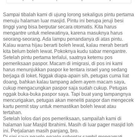
Sampai tibalah kami di ujung lorong sekaligus pintu pertama
menuju halaman luar masjid. Pintu ini berupa jeruji besi
tinggi yang bisa berputar secara otomatis. Kita harus
mengantre untuk melewatinya, karena masuknya harus
seorang-seorang. Ada lampu penandanya di atas pintu.
Kalau warna hijau berarti boleh lewat, kalau merah berarti
kita belum boleh lewat. Pokoknya kudu sabar mengantre.
Setelah pintu pertama terlalui, saatnya ketemu pos
pemeriksaan paspor. Macam di imigrasi, di pos ini kami
harus menunjukkan paspor ke tentara israel yang sedang
berjaga di loket. Nggak diapa-apain sih, petugas cuma liat
doang, bahkan kalau tampang adem ayem macam saya,
cukup mengacungkan paspor saja sudah cukup. Petugas
nggak buka-buka paspor saya. Tapi buat yang tampangnya
mencurigakan, petugas akan meneliti paspor dan mengecek
kartu permit stay untuk memastikan boleh lewat atau
tertahan.
Setelah lolos dari pos pemeriksaan, sampailah kami di
halaman luar Masjid Ibrahimi. Masih di luar pager masjid loh
ini. Perjalanan masih panjang, bro.
Di sini saya ngaplo-ngaplo sebentar sambil mengamati