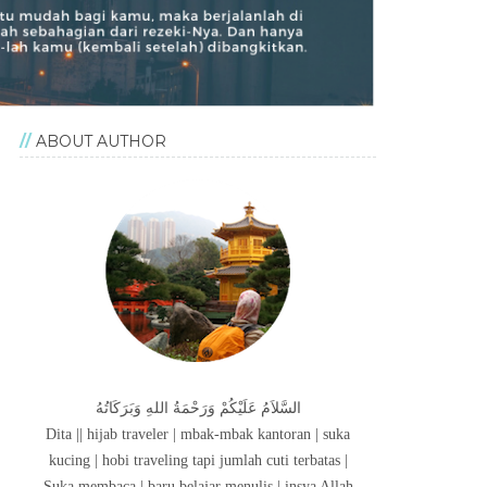
ABOUT AUTHOR
السَّلاَمُ عَلَيْكُمْ وَرَحْمَةُ اللهِ وَبَرَكَاتُهُ
Dita || hijab traveler | mbak-mbak kantoran | suka
kucing | hobi traveling tapi jumlah cuti terbatas |
Suka membaca | baru belajar menulis | insya Allah