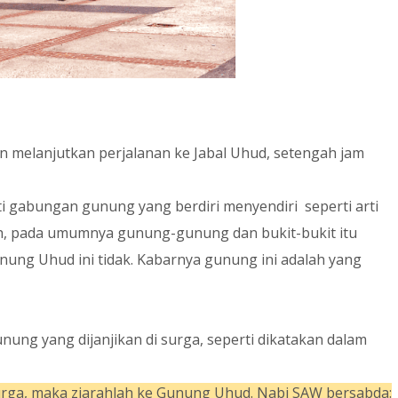
n melanjutkan perjalanan ke Jabal Uhud, setengah jam
 gabungan gunung yang berdiri menyendiri seperti arti
ah, pada umumnya gunung-gunung dan bukit-bukit itu
ng Uhud ini tidak. Kabarnya gunung ini adalah yang
nung yang dijanjikan di surga, seperti dikatakan dalam
 surga, maka ziarahlah ke Gunung Uhud. Nabi SAW bersabda: