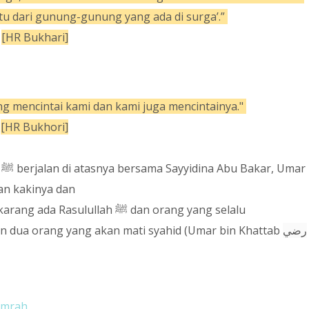
tu dari gunung-gunung yang ada di surga’.”
[HR Bukhari
]
 mencintai kami dan kami juga mencintainya."
[HR Bukhori]
h
ﷺ
berjalan di atasnya bersama Sayyidina Abu Bakar, Umar
an kakinya dan
karang ada Rasulullah
ﷺ
dan orang yang selalu
an dua orang yang akan mati syahid (Umar bin Khattab
رضي
 Umrah