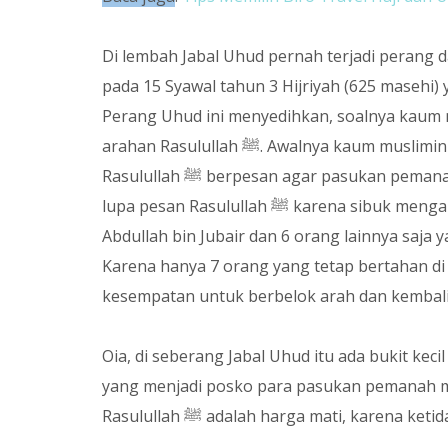
Di lembah Jabal Uhud pernah terjadi perang 
pada 15 Syawal tahun 3 Hijriyah (625 masehi
Perang Uhud ini menyedihkan, soalnya kaum 
arahan Rasulullah
ﷺ. Awalnya kaum muslimin sudah berhasil memukul mundur musuh. Saat itu
Rasulullah
ﷺ berpesan agar pasukan pemanah jangan sampai meninggalkan posisinya. Namun mereka
lupa pesan Rasulullah
ﷺ karena sibuk mengambil ghanimah. Hanya komandan pemanah yang bernama
Abdullah bin Jubair dan 6 orang lainnya saja
Karena hanya 7 orang yang tetap bertahan d
kesempatan untuk berbelok arah dan kembali
Oia, di seberang Jabal Uhud itu ada bukit keci
yang menjadi posko para pasukan pemanah mus
Rasulullah
ﷺ adalah harga mati, karena ket