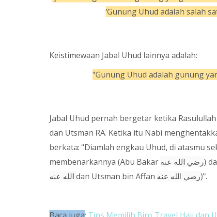
‘Gunung Uhud adalah salah sa
Keistimewaan Jabal Uhud lainnya adalah:
"Gunung Uhud adalah gunung yang
Jabal Uhud pernah bergetar ketika Rasululla
dan Utsman RA. Ketika itu Nabi menghentakk
berkata: "Diamlah engkau Uhud, di atasmu se
membenarkannya (Abu Bakar
رضي الله عنه
) d
الله عنه
dan Utsman bin Affan
رضي الله عنه
)".
Baca juga
:
Tips Memilih Biro Travel Haji dan