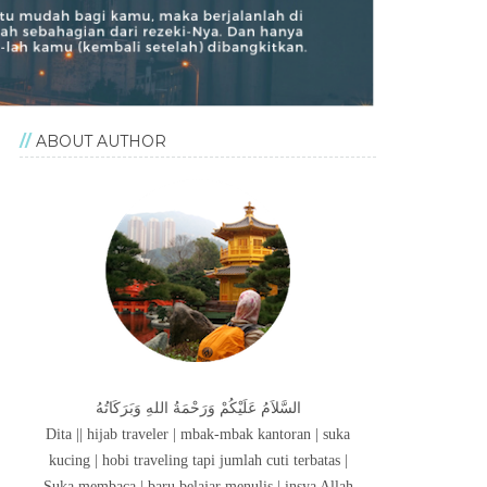
ABOUT AUTHOR
السَّلاَمُ عَلَيْكُمْ وَرَحْمَةُ اللهِ وَبَرَكَاتُهُ
Dita || hijab traveler | mbak-mbak kantoran | suka
kucing | hobi traveling tapi jumlah cuti terbatas |
Suka membaca | baru belajar menulis | insya Allah