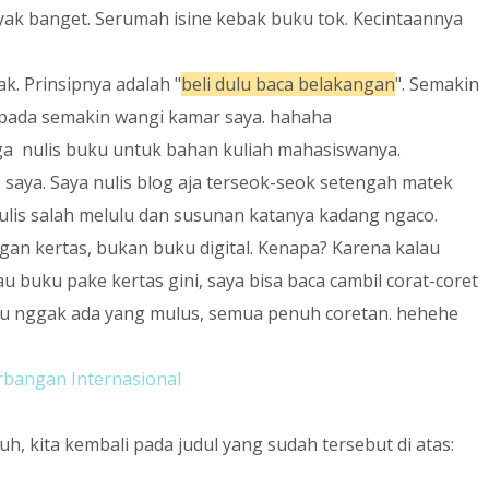
ak banget. Serumah isine kebak buku tok. Kecintaannya
k. Prinsipnya adalah "
beli dulu baca belakangan
". Semakin
pada semakin wangi kamar saya. hahaha
uga nulis buku untuk bahan kuliah mahasiswanya.
saya. Saya nulis blog aja terseok-seok setengah matek
 nulis salah melulu dan susunan katanya kadang ngaco.
an kertas, bukan buku digital. Kenapa? Karena kalau
u buku pake kertas gini, saya bisa baca cambil corat-coret
itu nggak ada yang mulus, semua penuh coretan. hehehe
bangan Internasional
h, kita kembali pada judul yang sudah tersebut di atas: