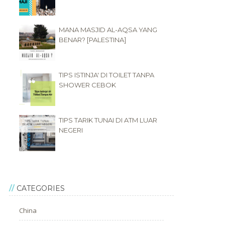
MANA MASJID AL-AQSA YANG
BENAR? [PALESTINA]
TIPS ISTINJA' DI TOILET TANPA
SHOWER CEBOK
TIPS TARIK TUNAI DI ATM LUAR
NEGERI
CATEGORIES
China