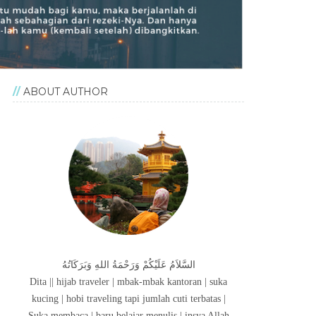
ABOUT AUTHOR
السَّلاَمُ عَلَيْكُمْ وَرَحْمَةُ اللهِ وَبَرَكَاتُهُ
Dita || hijab traveler | mbak-mbak kantoran | suka
kucing | hobi traveling tapi jumlah cuti terbatas |
Suka membaca | baru belajar menulis | insya Allah