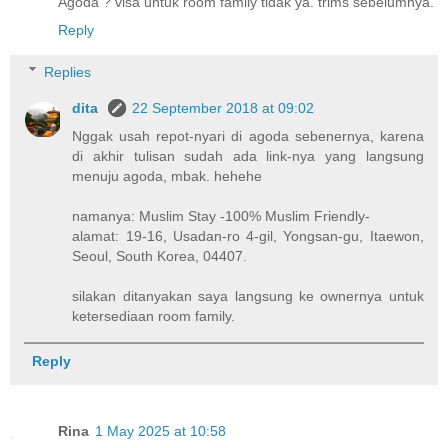
Agoda ? visa untuk room family tidak ya. trims sebelumnya.
Reply
Replies
dita
22 September 2018 at 09:02
Nggak usah repot-nyari di agoda sebenernya, karena
di akhir tulisan sudah ada link-nya yang langsung
menuju agoda, mbak. hehehe
namanya: Muslim Stay -100% Muslim Friendly-
alamat: 19-16, Usadan-ro 4-gil, Yongsan-gu, Itaewon,
Seoul, South Korea, 04407.
silakan ditanyakan saya langsung ke ownernya untuk
ketersediaan room family.
Reply
Rina
1 May 2025 at 10:58