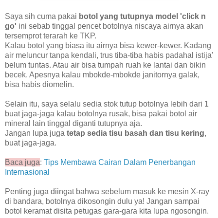
Saya sih cuma pakai
botol yang tutupnya model 'click n
go'
ini sebab tinggal pencet botolnya niscaya airnya akan
tersemprot terarah ke TKP.
Kalau botol yang biasa itu airnya bisa kewer-kewer. Kadang
air meluncur tanpa kendali, trus tiba-tiba habis padahal istija'
belum tuntas. Atau air bisa tumpah ruah ke lantai dan bikin
becek. Apesnya kalau mbokde-mbokde janitornya galak,
bisa habis diomelin.
Selain itu, saya selalu sedia stok tutup botolnya lebih dari 1
buat jaga-jaga kalau botolnya rusak, bisa pakai botol air
mineral lain tinggal diganti tutupnya aja.
Jangan lupa juga
tetap sedia tisu basah dan tisu kering
,
buat jaga-jaga.
Baca juga
:
Tips Membawa Cairan Dalam Penerbangan
Internasional
Penting juga diingat bahwa sebelum masuk ke mesin X-ray
di bandara, botolnya dikosongin dulu ya! Jangan sampai
botol keramat disita petugas gara-gara kita lupa ngosongin.