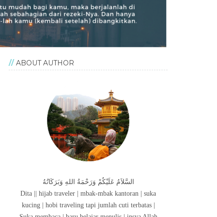
ABOUT AUTHOR
السَّلاَمُ عَلَيْكُمْ وَرَحْمَةُ اللهِ وَبَرَكَاتُهُ
Dita || hijab traveler | mbak-mbak kantoran | suka
kucing | hobi traveling tapi jumlah cuti terbatas |
Suka membaca | baru belajar menulis | insya Allah