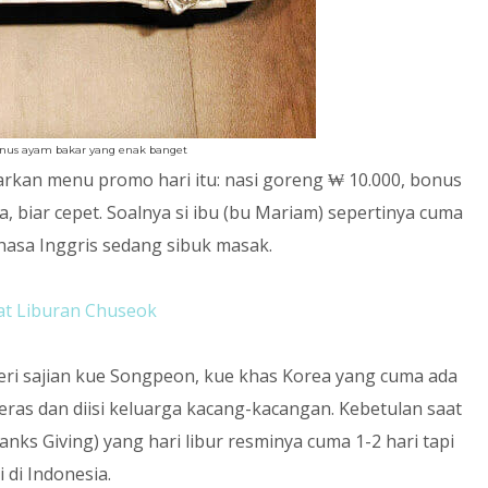
onus ayam bakar yang enak banget
arkan menu promo hari itu: nasi goreng
₩ 10.000, bonus
a, biar cepet. Soalnya si ibu (bu Mariam) sepertinya cuma
hasa Inggris sedang sibuk masak.
at Liburan Chuseok
eri sajian kue Songpeon, kue khas Korea yang cuma ada
beras dan diisi keluarga kacang-kacangan. Kebetulan saat
nks Giving) yang hari libur resminya cuma 1-2 hari tapi
i di Indonesia.