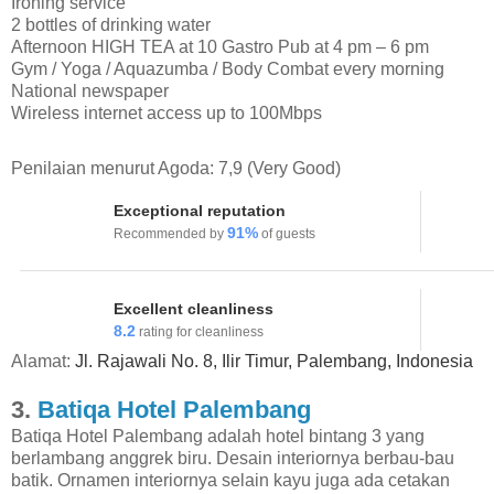
Ironing service
2 bottles of drinking water
Afternoon HIGH TEA at 10 Gastro Pub at 4 pm – 6 pm
Gym / Yoga / Aquazumba / Body Combat every morning
National newspaper
Wireless internet access up to 100Mbps
Penilaian menurut Agoda: 7,9 (Very Good)
Exceptional reputation
91
%
Recommended by
of guests
Excellent cleanliness
8.2
rating for cleanliness
Alamat:
Jl. Rajawali No. 8, Ilir Timur, Palembang, Indonesia
3.
Batiqa Hotel Palembang
Batiqa Hotel Palembang adalah hotel bintang 3 yang
berlambang anggrek biru. Desain interiornya berbau-bau
batik. Ornamen interiornya selain kayu juga ada cetakan