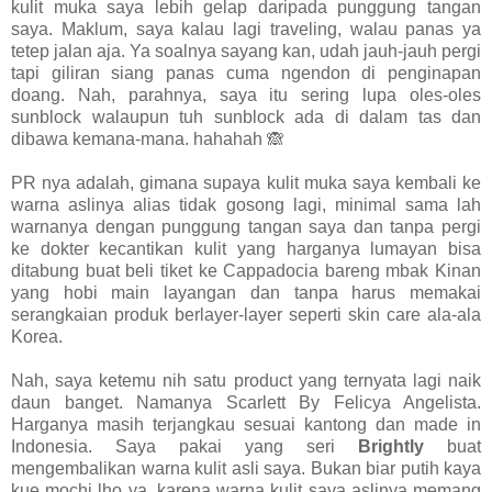
kulit muka saya lebih gelap daripada punggung tangan
saya. Maklum, saya kalau lagi traveling, walau panas ya
tetep jalan aja. Ya soalnya sayang kan, udah jauh-jauh pergi
tapi giliran siang panas cuma ngendon di penginapan
doang. Nah, parahnya, saya itu sering lupa oles-oles
sunblock walaupun tuh sunblock ada di dalam tas dan
dibawa kemana-mana. hahahah 🙈
PR nya adalah, gimana supaya kulit muka saya kembali ke
warna aslinya alias tidak gosong lagi, minimal sama lah
warnanya dengan punggung tangan saya dan tanpa pergi
ke dokter kecantikan kulit yang harganya lumayan bisa
ditabung buat beli tiket ke Cappadocia bareng mbak Kinan
yang hobi main layangan dan tanpa harus memakai
serangkaian produk berlayer-layer seperti skin care ala-ala
Korea.
Nah, saya ketemu nih satu product yang ternyata lagi naik
daun banget. Namanya Scarlett By Felicya Angelista.
Harganya masih terjangkau sesuai kantong dan made in
Indonesia. Saya pakai yang seri
Brightly
buat
mengembalikan warna kulit asli saya. Bukan biar putih kaya
kue mochi lho ya, karena warna kulit saya aslinya memang