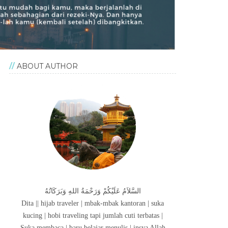
ABOUT AUTHOR
السَّلاَمُ عَلَيْكُمْ وَرَحْمَةُ اللهِ وَبَرَكَاتُهُ
Dita || hijab traveler | mbak-mbak kantoran | suka
kucing | hobi traveling tapi jumlah cuti terbatas |
Suka membaca | baru belajar menulis | insya Allah