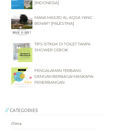
[INDONESIA]
MANA MASJID AL-AQSA YANG
BENAR? [PALESTINA]
TIPS ISTINJA' DI TOILET TANPA
SHOWER CEBOK
PENGALAMAN TERBANG
DENGAN BERBAGAI MASKAPAI
PENERBANGAN
CATEGORIES
China