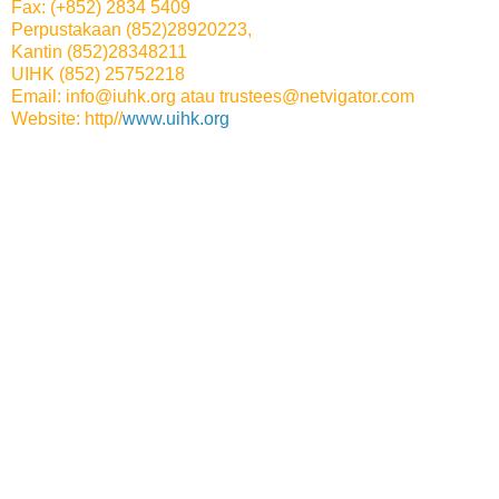
Fax: (+852) 2834 5409
Perpustakaan (852)28920223,
Kantin (852)28348211
UIHK (852) 25752218
Email: info@iuhk.org atau
trustees@netvigator.com
Website: http//
www.uihk.org