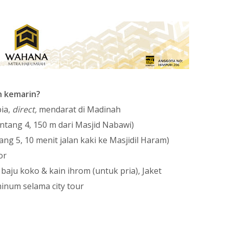
h kemarin?
ia,
direct,
mendarat di Madinah
intang 4, 150 m dari Masjid Nabawi)
ng 5, 10 menit jalan kaki ke Masjidil Haram)
or
baju koko & kain ihrom (untuk pria), Jaket
minum selama city tour