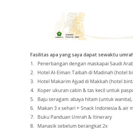
Fasilitas apa yang saya dapat sewaktu umra
1. Penerbangan dengan maskapai Saudi Arab
2. Hotel Al-Eiman Taibah di Madinah (hotel b
3. Hotel Makarim Ajyad di Makkah (hotel binta
4. Koper ukuran cabin & tas kecil untuk pasp
5. Baju seragam: abaya hitam (untuk wanita), 
6. Makan 3 x sehari + Snack Indonesia & air 
7. Buku Panduan Umrah & Itinerary
8. Manasik sebelum berangkat 2x