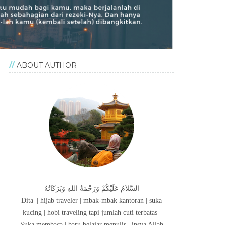
ABOUT AUTHOR
السَّلاَمُ عَلَيْكُمْ وَرَحْمَةُ اللهِ وَبَرَكَاتُهُ
Dita || hijab traveler | mbak-mbak kantoran | suka
kucing | hobi traveling tapi jumlah cuti terbatas |
Suka membaca | baru belajar menulis | insya Allah