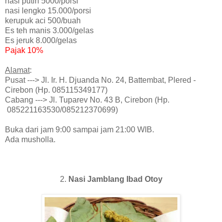
nasi putih 5000/porsi
nasi lengko 15.000/porsi
kerupuk aci 500/buah
Es teh manis 3.000/gelas
Es jeruk 8.000/gelas
Pajak 10%
Alamat
:
Pusat ---> Jl. Ir. H. Djuanda No. 24, Battembat, Plered -
Cirebon (Hp. 085115349177)
Cabang ---> Jl. Tuparev No. 43 B, Cirebon (Hp.
085221163530/085212370699)
Buka dari jam 9:00 sampai jam 21:00 WIB.
Ada musholla.
2.
Nasi Jamblang Ibad Otoy