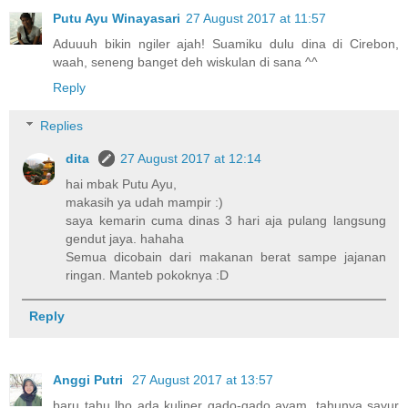
Putu Ayu Winayasari
27 August 2017 at 11:57
Aduuuh bikin ngiler ajah! Suamiku dulu dina di Cirebon,
waah, seneng banget deh wiskulan di sana ^^
Reply
Replies
dita
27 August 2017 at 12:14
hai mbak Putu Ayu,
makasih ya udah mampir :)
saya kemarin cuma dinas 3 hari aja pulang langsung
gendut jaya. hahaha
Semua dicobain dari makanan berat sampe jajanan
ringan. Manteb pokoknya :D
Reply
Anggi Putri
27 August 2017 at 13:57
baru tahu lho ada kuliner gado-gado ayam, tahunya sayur