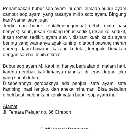
Penampakan bubur sop ayam ini dari jelmaan bubur ayam
campur sop ayam, yang rasanya mirip soto ayam. Bingung
kan? sama, saya juga!
Terdiri dari bubur kental/menggumpal (lebih mirip nasi
benyek), soun, irisan kentang rebus sedikit, irisan kol sedikit,
irisan tomat sedikit, ayam suwir, disiram kuah kaldu ayam
bening yang warnanya agak kuning, ditaburi bawang merah
goreng, daun bawang, kacang kedelai, kerupuk. Dimakan
dengan sambal lebih nikmat.
Bubur sop ayam M. Kapi ini hanya berjualan di malam hari,
karena gerobak kali limanya mangkal di teras depan toko
yang sudah tutup.
Disebelahnya gerobaknya ada penjual sate ayam, sate
kambing, nasi lengko, dan aneka minuman. Bisa sekalian
dibeli buat melengkapi kenikmatan bubur sop ayam ini.
Alamat
:
Jl. Tentara Pelajar no. 36 Cirebon