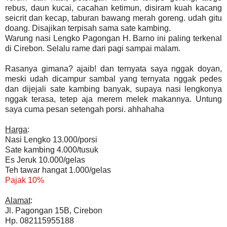
rebus, daun kucai, cacahan ketimun, disiram kuah kacang
seicrit dan kecap, taburan bawang merah goreng. udah gitu
doang. Disajikan terpisah
sama sate kambing.
Warung nasi Lengko Pagongan H. Barno ini paling terkenal
di Cirebon. Selalu rame dari pagi sampai malam.
Rasanya gimana? ajaib! dan ternyata saya nggak doyan,
meski udah dicampur sambal yang ternyata nggak pedes
dan dijejali sate kambing banyak, supaya nasi lengkonya
nggak terasa, tetep aja merem melek makannya. Untung
saya cuma pesan setengah porsi. ahhahaha
Harga
:
Nasi Lengko 13.000/porsi
Sate kambing 4.000/tusuk
Es Jeruk 10.000/gelas
Teh tawar hangat 1.000/gelas
Pajak 10%
Alamat
:
Jl. Pagongan 15B, Cirebon
Hp. 082115955188