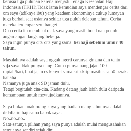
berusia tiga puluhan karena menjadi Tenaga Kesehatan Haji
Indonesia (TKHI).Tidak lama kemudian saya mendengar cerita dari
om saya (adiknya ibu) yang keadaan ekonominya cukup lumayan
juga berhaji saat usianya sekitar tiga puluh delapan tahun. Cerita
mereka terdengar seru banget.
Dua cerita itu membuat otak saya yang masih bocil nan penuh
angan-angan langsung bekerja.
Saya ingin punya cita-cita yang sama:
berhaji sebelum umur 40
tahun
.
Masalahnya adalah saya nggak ngerti caranya gimana dan tentu
saja saya tidak punya uang. Cuma punya uang jajan 100
rupiah/hari, buat jajan es kenyot sama krip-krip masih sisa 50 perak.
hahaha
Namanya juga anak SD jaman dulu.
Tetapi begitulah cita-cita. Kadang datang jauh lebih dulu daripada
kemampuan untuk mewujudkannya.
Saya bukan anak orang kaya yang hadiah ulang tahunnya adalah
didaftarin haji sama bapak saya.
No..no..no..
Satu-satunya pilihan yang saya punya adalah mulai mengusahakan
semuanya sendiri sejak dini.