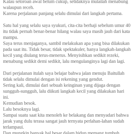
Kalau setoroan awal belum cukup, setidaknya mulailah menabung
walaupun receh.
Karena perjalanan panjang selalu dimulai dari langkah pertama.
Satu hal yang selalu saya syukuri, cita-cita berhaji sebelum umur 40
itu tidak pernah benar-benar hilang walau saya masih jauh dari kata
mampu.
Saya terus menjaganya, sambil melakukan apa yang bisa dilakukan
pada saat itu. Tidak besar, tidak spektakuler, hanya langkah-langkah
kecil yang diulang terus-menerus. Menyisihkan sedikit rezeki,
menabung sedikit demi sedikit, lalu mengulanginya lagi dan lagi.
Dari perjalanan itulah saya belajar bahwa jalan menuju Baitullah
tidak selalu dimulai dengan isi rekening yang gendut.
Sering kali, dimulai dari sebuah keinginan yang dijaga dengan
sungguh-sungguh, lalu diikuti langkah kecil yang dilakukan hari
ini.
Kemudian besok.
Lalu besoknya lagi.
Sampai suatu saat kita menoleh ke belakang dan menyadari bahwa
jarak yang dulu terasa sangat jauh ternyata perlahan-lahan sudah
terlampaui.
Dan mungkin banyak hal besar dalam hidup memang tumbuh